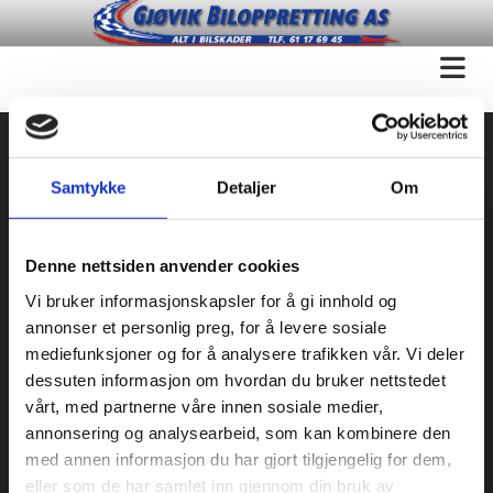
Lenker
Samtykke
Detaljer
Om
www.valvoline.no
www.wuerth.no
Denne nettsiden anvender cookies
Vi bruker informasjonskapsler for å gi innhold og
www.verktoypartner.no
annonser et personlig preg, for å levere sosiale
mediefunksjoner og for å analysere trafikken vår. Vi deler
www.celette.com
dessuten informasjon om hvordan du bruker nettstedet
vårt, med partnerne våre innen sosiale medier,
www.solfilmsgruppen.no
annonsering og analysearbeid, som kan kombinere den
www.elitebil.no
med annen informasjon du har gjort tilgjengelig for dem,
eller som de har samlet inn gjennom din bruk av